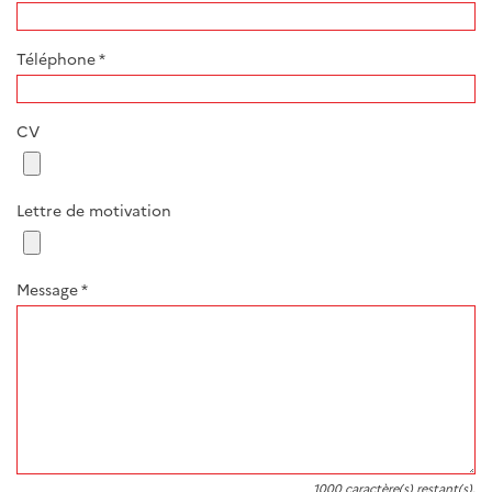
Téléphone
*
CV
Lettre de motivation
Message
*
1000
caractère(s) restant(s).