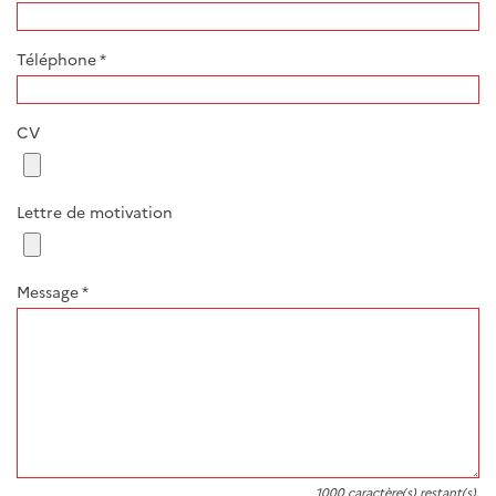
Téléphone
*
CV
Lettre de motivation
Message
*
1000
caractère(s) restant(s).