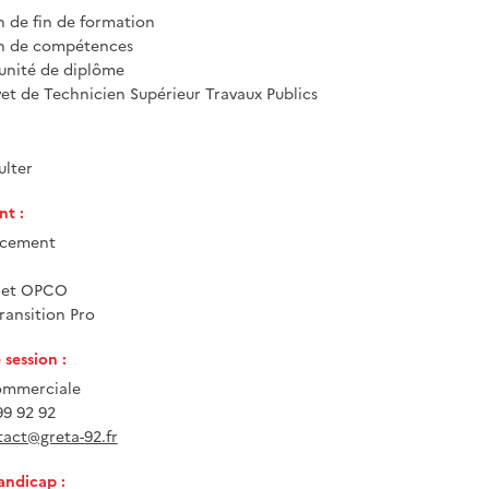
n de fin de formation
on de compétences
unité de diplôme
evet de Technicien Supérieur Travaux Publics
ulter
t :
ncement
e et OPCO
ransition Pro
session :
ommerciale
 99 92 92
act@greta-92.fr
andicap :