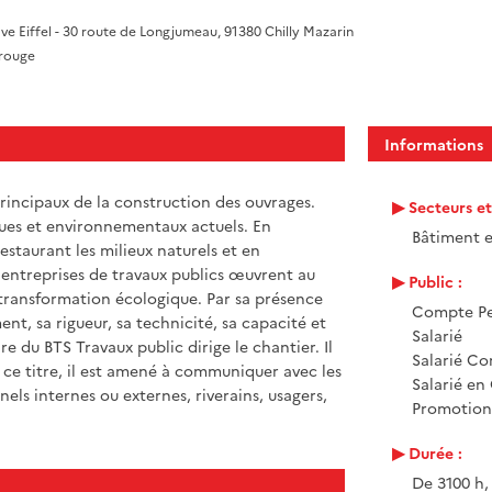
ve Eiffel - 30 route de Longjumeau, 91380 Chilly Mazarin
trouge
Informations
 principaux de la construction des ouvrages.
Secteurs e
ues et environnementaux actuels. En
Bâtiment e
estaurant les milieux naturels et en
s entreprises de travaux publics œuvrent au
Public :
 transformation écologique. Par sa présence
Compte Pe
t, sa rigueur, sa technicité, sa capacité et
Salarié
ire du BTS Travaux public dirige le chantier. Il
Salarié Co
 à ce titre, il est amené à communiquer avec les
Salarié en
els internes ou externes, riverains, usagers,
Promotion 
Durée :
De 3100 h,