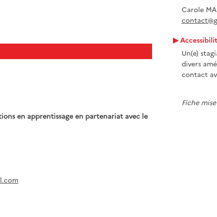
Carole MA
contact@gr
Accessibili
Un(e) stag
divers amé
contact av
Fiche mise 
ions en apprentissage en partenariat avec le
el.com