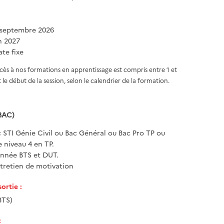
 septembre 2026
in 2027
te fixe
ccès à nos formations en apprentissage est compris entre 1 et
 le début de la session, selon le calendrier de la formation.
BAC)
 STI Génie Civil ou Bac Général ou Bac Pro TP ou
 niveau 4 en TP.
nnée BTS et DUT.
ntretien de motivation
ortie :
BTS)
: