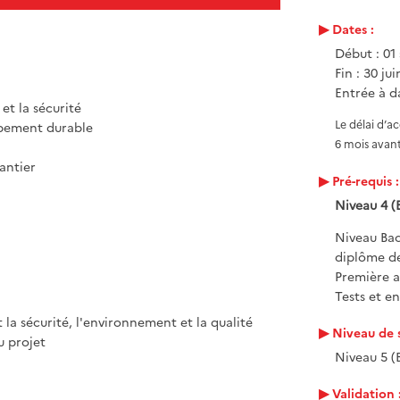
Dates :
Début : 01
Fin : 30 ju
Entrée à da
 et la sécurité
Le délai d’a
oppement durable
6 mois avant
antier
Pré-requis :
Niveau 4 (
Niveau Bac
diplôme de
Première a
Tests et e
la sécurité, l'environnement et la qualité
Niveau de s
u projet
Niveau 5 (
Validation 