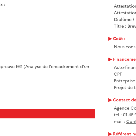
x :
Attestatio
Attestati
Diplôme / 
Titre : Br
Coût :
Nous cons
Financemen
preuve E61 (Analyse de l’encadrement d’un
Auto-fina
CPF
Entrepris
Projet de t
Contact de 
Agence C
tel : 01 46
mail :
Cont
Référent h