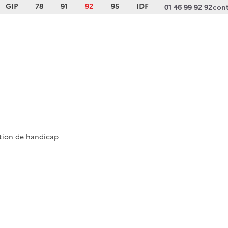
GIP
78
91
92
95
IDF
01 46 99 92 92
cont
ation de handicap