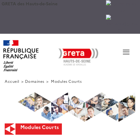
GRETA des Hauts-de-Seine
≡
Accueil
Domaines
Modules Courts
Modules Courts