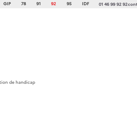
GIP
78
91
92
95
IDF
01 46 99 92 92
cont
ation de handicap