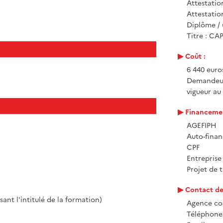
Attestatio
Attestati
Diplôme / 
Titre : CA
Coût :
6 440 euros
Demandeurs
vigueur au
Financemen
AGEFIPH
Auto-fina
CPF
Entrepris
Projet de t
Contact de 
sant l'intitulé de la formation)
Agence co
Téléphone 