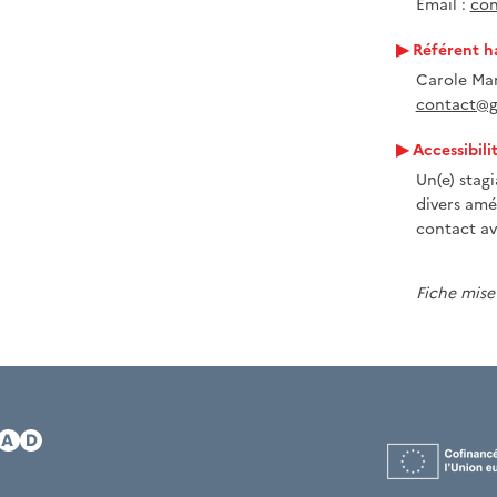
Email :
con
Référent h
Carole Mar
contact@gr
Accessibili
Un(e) stag
divers amé
contact av
Fiche mise 