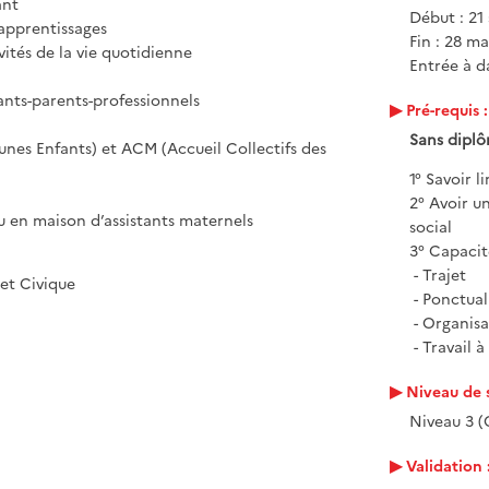
ant
Début : 21
apprentissages
Fin : 28 ma
ités de la vie quotidienne
Entrée à da
ants-parents-professionnels
Pré-requis :
Sans dipl
eunes Enfants) et ACM (Accueil Collectifs des
1° Savoir l
2° Avoir un
u en maison d’assistants maternels
social
3° Capacit
- Trajet
 et Civique
- Ponctuali
- Organisa
- Travail 
Niveau de s
Niveau 3 (
Validation 