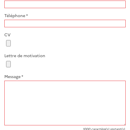
Téléphone
*
CV
Lettre de motivation
Message
*
1000
caractère(s) restant(s).